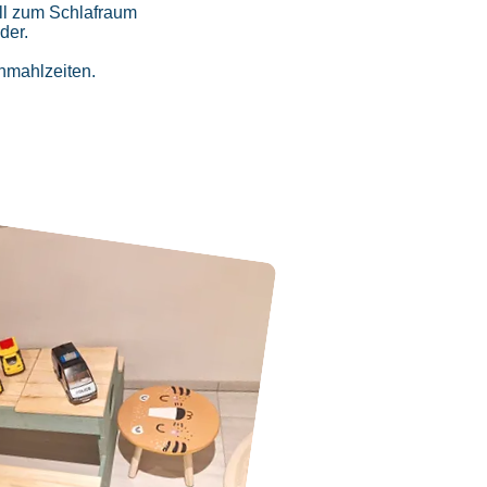
oll zum Schlafraum
nder.
nmahlzeiten.