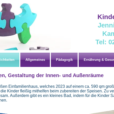
Kind
Jenni
Kam
Tel: 0
ichkeiten
Allgemeines
Pädagogik
Ernährung & Gesun
en, Gestaltung der Innen- und Außenräume
oßen Einfamilienhaus, welches 2023 auf einem ca. 590 qm gro
 die Kinder fleißig mithelfen beim zubereiten der Speisen. Zu 
insam.
Außerdem gibt es ein kleines Bad, indem für die Kinder 
ehen.