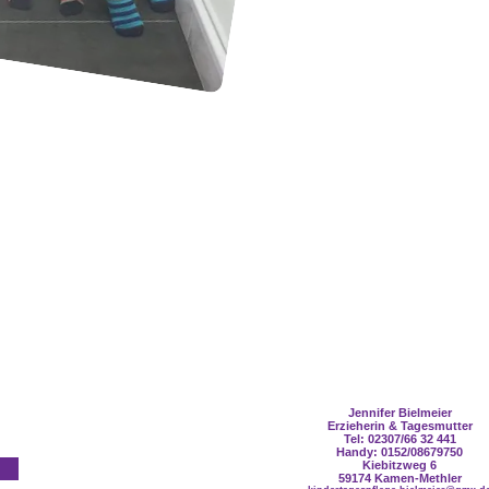
Jennifer Bielmeier
Erzieherin & Tagesmutter
Tel: 023
07/66 32 441
Handy: 0152/08679750
Kiebitzweg 6
59174 Kamen-Methler