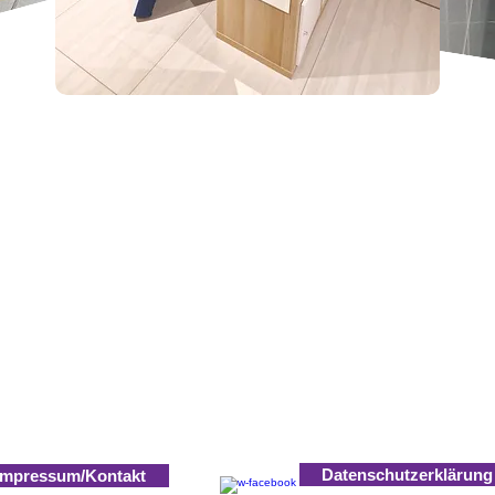
ertagespflege-bielmeier.de / Kiebitzweg 6, 59174 Kamen-Methler
Datenschutzerklärung
Impressum/Kontakt