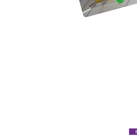
Handy: 0152 08679750 / kind